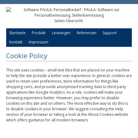
Seiten-Übersicht
Startseite
Produkt
Leistungen
Referenzen
Support
Kontakt
Impressum
Cookie Policy
This site uses cookies – small text files that are placed on your machine
to help the site provide a better user experience. In general, cookies are
used to retain user preferences, store information for things like
shopping carts, and provide anonymised tracking data to third party
applications like Google Analytics. As a rule, cookies will make your
browsing experience better. However, you may prefer to disable
cookies on this site and on others. The most effective way to do this is
to disable cookies in your browser. We suggest consulting the Help
section of your browser or taking a look at
the About Cookies website
which offers guidance for all modern browsers