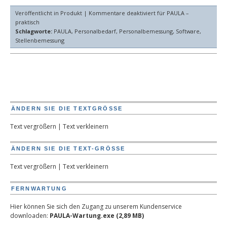
Veröffentlicht in
Produkt
|
Kommentare deaktiviert
für PAULA –
praktisch
Schlagworte:
PAULA
,
Personalbedarf
,
Personalbemessung
,
Software
,
Stellenbemessung
ÄNDERN SIE DIE TEXTGRÖSSE
Text vergrößern
|
Text verkleinern
ÄNDERN SIE DIE TEXT-GRÖSSE
Text vergrößern
|
Text verkleinern
FERNWARTUNG
Hier können Sie sich den Zugang zu unserem Kundenservice
downloaden:
PAULA-Wartung.exe (2,89 MB)